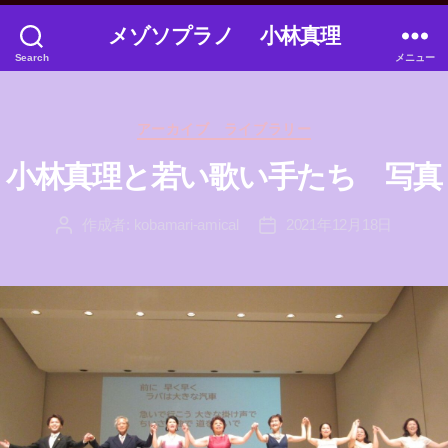
メゾソプラノ 小林真理
Search
メニュー
カ
アーカイブ ライブラリー
テ
ゴ
小林真理と若い歌い手たち 写真
リ
ー
作成者:
kobamari-amical
2021年12月18日
投
投
稿
稿
者
日