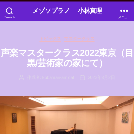
メゾソプラノ 小林真理
Search
メニュー
カ
トピックス
マスタークラス
テ
ゴ
声楽マスタークラス2022東京（目
リ
黒/芸術家の家にて）
ー
作成者:
kobamari-amical
2022年3月2日
投
投
稿
稿
者
日